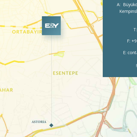
A
Büyükde
Kempinski
T
F
+9
E
cont